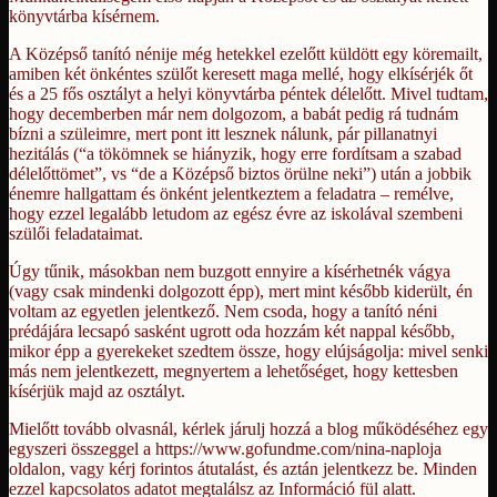
könyvtárba kísérnem.
A Középső tanító nénije még hetekkel ezelőtt küldött egy köremailt,
amiben két önkéntes szülőt keresett maga mellé, hogy elkísérjék őt
és a 25 fős osztályt a helyi könyvtárba péntek délelőtt. Mivel tudtam,
hogy decemberben már nem dolgozom, a babát pedig rá tudnám
bízni a szüleimre, mert pont itt lesznek nálunk, pár pillanatnyi
hezitálás (“a tökömnek se hiányzik, hogy erre fordítsam a szabad
délelőttömet”, vs “de a Középső biztos örülne neki”) után a jobbik
énemre hallgattam és önként jelentkeztem a feladatra – remélve,
hogy ezzel legalább letudom az egész évre az iskolával szembeni
szülői feladataimat.
Úgy tűnik, másokban nem buzgott ennyire a kísérhetnék vágya
(vagy csak mindenki dolgozott épp), mert mint később kiderült, én
voltam az egyetlen jelentkező. Nem csoda, hogy a tanító néni
prédájára lecsapó sasként ugrott oda hozzám két nappal később,
mikor épp a gyerekeket szedtem össze, hogy elújságolja: mivel senki
más nem jelentkezett, megnyertem a lehetőséget, hogy kettesben
kísérjük majd az osztályt.
Mielőtt tovább olvasnál, kérlek járulj hozzá a blog működéséhez egy
egyszeri összeggel a https://www.gofundme.com/nina-naploja
oldalon, vagy kérj forintos átutalást, és aztán jelentkezz be. Minden
ezzel kapcsolatos adatot megtalálsz az Információ fül alatt.