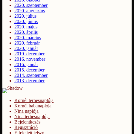
2020. szeptember
2020. augusztus
2020. július
2020. június
2020. május
2020. április
2020. március
2020. február
2020. január
2019. december
2016. november
2016. január
2015. december
2014. szeptember
2013. december
Kornél terhesnaplója
Kornél babanaplója
Nina naplója
Nina terhesnaplója
Bejelentkezés
Regisztráció
Elfelejtett jelszó