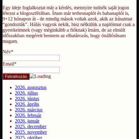
Egy ideje foglalkoztat már a kérdés, mennyire tudnék saját jogon
létezni a blogoszférában. Írtam már terhesnaplót és babanaplót is,
9+12 hónapon át - de mindig mások voltak azok, akik az írásaimat
“gondozták”. Hálás vagyok nekik, hisz nélkülük a naplóimat csak a
gyerekeimnek (vagy méginkább a fióknak) írnám, de az elmúlt
időszakban megérett bennem az elhatározás, hogy önállósítsam
magam.
Név*
Email*
2026. augusztus
2026. július
2026. június
2026. április
2026. március
2026. február
2026. január
2025. december
2025. november
2025. október