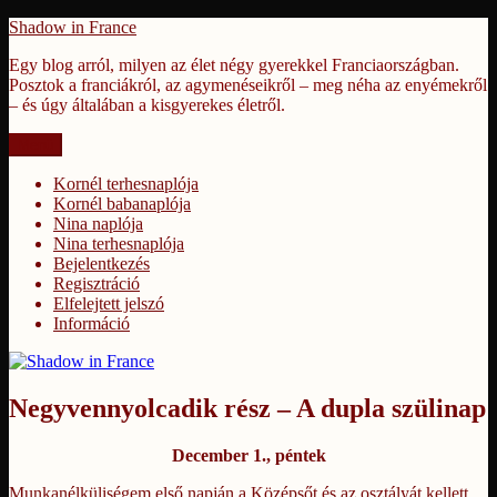
Tartalomhoz
Shadow in France
Egy blog arról, milyen az élet négy gyerekkel Franciaországban.
Posztok a franciákról, az agymenéseikről – meg néha az enyémekről
– és úgy általában a kisgyerekes életről.
Menü
Kornél terhesnaplója
Kornél babanaplója
Nina naplója
Nina terhesnaplója
Bejelentkezés
Regisztráció
Elfelejtett jelszó
Információ
Negyvennyolcadik rész – A dupla szülinap
December 1., péntek
Munkanélküliségem első napján a Középsőt és az osztályát kellett