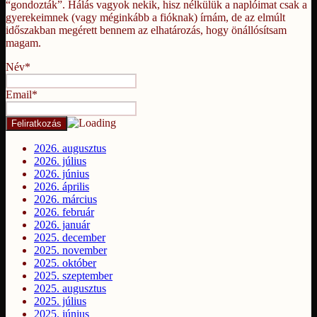
“gondozták”. Hálás vagyok nekik, hisz nélkülük a naplóimat csak a
gyerekeimnek (vagy méginkább a fióknak) írnám, de az elmúlt
időszakban megérett bennem az elhatározás, hogy önállósítsam
magam.
Név*
Email*
2026. augusztus
2026. július
2026. június
2026. április
2026. március
2026. február
2026. január
2025. december
2025. november
2025. október
2025. szeptember
2025. augusztus
2025. július
2025. június