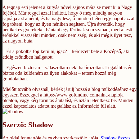
A tegnap esti jelenet a kutyás nővel sajnos mára se ment ki a Nagy
fejéből. Már reggel azzal indított, hogy ő még mindig nagyon
sajnálja azt a nénit, és ha nagy lesz, ő minden héten egy napot azzal
fog tölteni, hogy az ilyen néniken segítsen. Újra átvettük, hogy
néniket és gyerekeket bántani egy férfinak sem szabad, mert a testi
erőnkkel visszaélni minden, csak nem szép, és aki mégis ilyet tesz,
az nagyon buta.
– És a pokolba fog kerülni, igaz? – kérdezett bele a Középső, aki
eddig csöndben hallgatott.
– Egészen biztosan – válaszoltam neki határozottan. Legalábbis én
biztos oda küldeném az ilyen alakokat – tettem hozzá még
gondolatban.
Mielőtt tovább olvasnál, kérlek járulj hozzá a blog működéséhez egy
egyszeri összeggel a https://www.gofundme.com/nina-naploja
oldalon, vagy kérj forintos átutalást, és aztán jelentkezz be. Minden
ezzel kapcsolatos adatot megtalálsz az Információ fül alatt.
Szerző:
Shadow
Az oldal fenntartója és egyben szerkesztője, írója.
Shadow összes