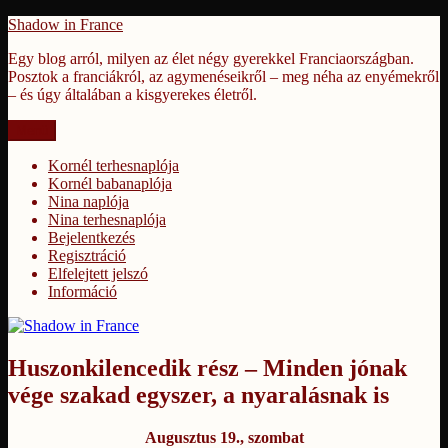
Tartalomhoz
Shadow in France
Egy blog arról, milyen az élet négy gyerekkel Franciaországban.
Posztok a franciákról, az agymenéseikről – meg néha az enyémekről
– és úgy általában a kisgyerekes életről.
Menü
Kornél terhesnaplója
Kornél babanaplója
Nina naplója
Nina terhesnaplója
Bejelentkezés
Regisztráció
Elfelejtett jelszó
Információ
Huszonkilencedik rész – Minden jónak
vége szakad egyszer, a nyaralásnak is
Augusztus 19., szombat