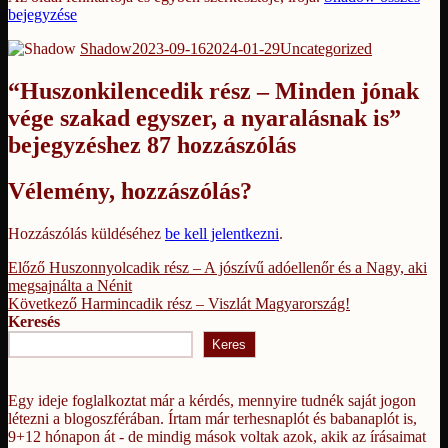
bejegyzése
Szerző
Közzétéve
Kategória
Shadow
2023-09-16
2024-01-29
Uncategorized
“Huszonkilencedik rész – Minden jónak
vége szakad egyszer, a nyaralásnak is”
bejegyzéshez 87 hozzászólás
Vélemény, hozzászólás?
Hozzászólás küldéséhez
be kell jelentkezni
.
Bejegyzés
Korábbi
Előző
Huszonnyolcadik rész – A jószívű adóellenőr és a Nagy, aki
bejegyzés:
megsajnálta a Nénit
navigáció
Következő
Következő
Harmincadik rész – Viszlát Magyarország!
bejegyzés:
Keresés
Keres
Egy ideje foglalkoztat már a kérdés, mennyire tudnék saját jogon
létezni a blogoszférában. Írtam már terhesnaplót és babanaplót is,
9+12 hónapon át - de mindig mások voltak azok, akik az írásaimat