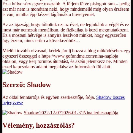
Ez a hülye sérv egyre rosszabb. A férjem félve pislogott rám – pedig
azt már nem is mondtam neki, hogy mindemellé még olyan érzésem
is van, mintha épp kézzel tágítanák a hüvelyemet.
Az az igazság, hogy túltoltuk ezt az évet, de leginkább a végét és ez
most már nemcsak mentálisan, de fizikailag is kezd megmutatkozni.
Ez a mostani hétvége is annyira leszívott minket, hogy egyszerűen
úgy érzem, nincs erőm a következőhöz…
Mielőtt tovább olvasnál, kérlek járulj hozzá a blog működéséhez egy
egyszeri összeggel a https://www.gofundme.com/nina-naploja
oldalon, vagy kérj forintos átutalást, és aztán jelentkezz be. Minden
ezzel kapcsolatos adatot megtalálsz az Információ fül alatt.
Szerző:
Shadow
Az oldal fenntartója és egyben szerkesztője, írója.
Shadow összes
bejegyzése
Szerző
Közzétéve
Kategória
Shadow
2022-12-07
2026-01-31
Nina terhesnaplója
Vélemény, hozzászólás?