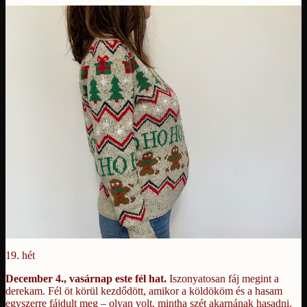
19. hét
December 4., vasárnap este fél hat.
Iszonyatosan fáj megint a
derekam. Fél öt körül kezdődött, amikor a köldököm és a hasam
egyszerre fájdult meg – olyan volt, mintha szét akarnának hasadni.