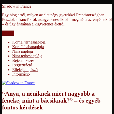
Tartalomhoz
Shadow in France
Egy blog arról, milyen az élet négy gyerekkel Franciaországban.
Posztok a franciákról, az agymenéseikről – meg néha az enyémekről
– és úgy általában a kisgyerekes életről.
Menü
Kornél terhesnaplója
Kornél babanaplója
Nina naplója
Nina terhesnaplója
Bejelentkezés
Regisztráció
Elfelejtett jelszó
Információ
“Anya, a néniknek miért nagyobb a
feneke, mint a bácsiknak?” – és egyéb
fontos kérdések