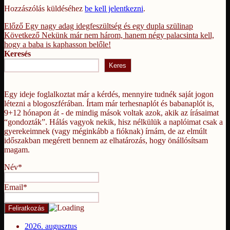
Hozzászólás küldéséhez
be kell jelentkezni
.
Bejegyzés
Korábbi
Előző
Egy nagy adag idegfeszültség és egy dupla szülinap
bejegyzés:
Következő
Következő
Nekünk már nem három, hanem négy palacsinta kell,
navigáció
bejegyzés:
hogy a baba is kaphasson belőle!
Keresés
Keres
Egy ideje foglalkoztat már a kérdés, mennyire tudnék saját jogon
létezni a blogoszférában. Írtam már terhesnaplót és babanaplót is,
9+12 hónapon át - de mindig mások voltak azok, akik az írásaimat
“gondozták”. Hálás vagyok nekik, hisz nélkülük a naplóimat csak a
gyerekeimnek (vagy méginkább a fióknak) írnám, de az elmúlt
időszakban megérett bennem az elhatározás, hogy önállósítsam
magam.
Név*
Email*
2026. augusztus