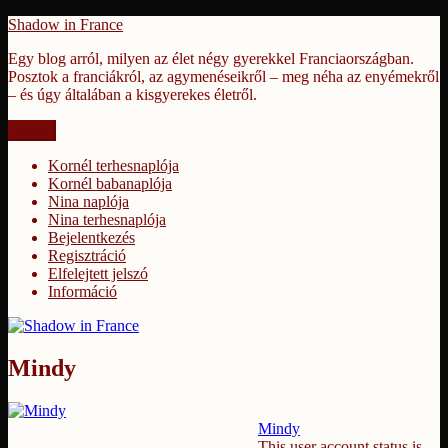
Tartalomhoz
Shadow in France
Egy blog arról, milyen az élet négy gyerekkel Franciaországban.
Posztok a franciákról, az agymenéseikről – meg néha az enyémekről
– és úgy általában a kisgyerekes életről.
Menü
Kornél terhesnaplója
Kornél babanaplója
Nina naplója
Nina terhesnaplója
Bejelentkezés
Regisztráció
Elfelejtett jelszó
Információ
Mindy
Mindy
This user account status is