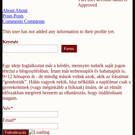
Approved
About
About
Posts
Posts
Comments
Comments
This user has not added any information to their profile yet.
Keresés
Keres
Egy ideje foglalkoztat már a kérdés, mennyire tudnék saját jogon
létezni a blogoszférában. Írtam már terhesnaplót és babanaplót is,
9+12 hónapon át - de mindig mások voltak azok, akik az írásaimat
“gondozták”. Hálás vagyok nekik, hisz nélkülük a naplóimat csak a
gyerekeimnek (vagy méginkább a fióknak) írnám, de az elmúlt
időszakban megérett bennem az elhatározás, hogy önállósítsam
magam.
Név*
Email*