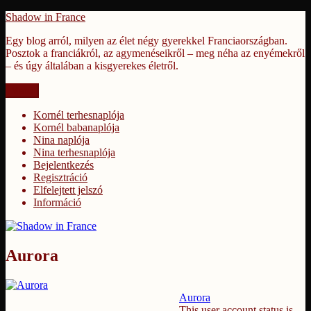
Tartalomhoz
Shadow in France
Egy blog arról, milyen az élet négy gyerekkel Franciaországban.
Posztok a franciákról, az agymenéseikről – meg néha az enyémekről
– és úgy általában a kisgyerekes életről.
Menü
Kornél terhesnaplója
Kornél babanaplója
Nina naplója
Nina terhesnaplója
Bejelentkezés
Regisztráció
Elfelejtett jelszó
Információ
Aurora
Aurora
This user account status is