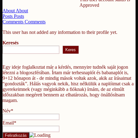
Approved
About
About
Posts
Posts
Comments
Comments
This user has not added any information to their profile yet.
Keresés
Keres
Egy ideje foglalkoztat már a kérdés, mennyire tudnék saját jogon
létezni a blogoszférában. Írtam már terhesnaplót és babanaplót is,
9+12 hónapon át - de mindig mások voltak azok, akik az írásaimat
“gondozták”. Hálás vagyok nekik, hisz nélkülük a naplóimat csak a
gyerekeimnek (vagy méginkább a fióknak) írnám, de az elmúlt
időszakban megérett bennem az elhatározás, hogy önállósítsam
magam.
Név*
Email*